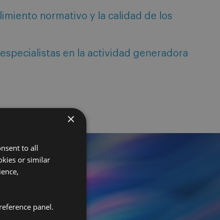
imiento normativo y la calidad de los
 especialistas en la actividad generadora
×
nsent to all
kies or similar
ience,
reference panel.