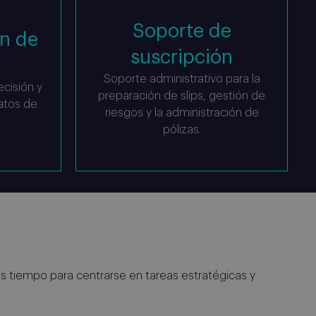
Soporte de
n de
suscripción
Soporte administrativo para la
ecisión y
preparación de slips, gestión de
datos de
riesgos y la administración de
pólizas.
s tiempo para centrarse en tareas estratégicas y