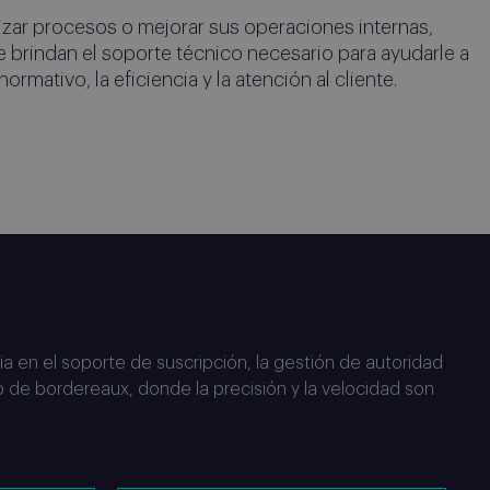
izar procesos o mejorar sus operaciones internas,
e brindan el soporte técnico necesario para ayudarle a
rmativo, la eficiencia y la atención al cliente.
 técnicas.
 en el soporte de suscripción, la gestión de autoridad
de bordereaux, donde la precisión y la velocidad son