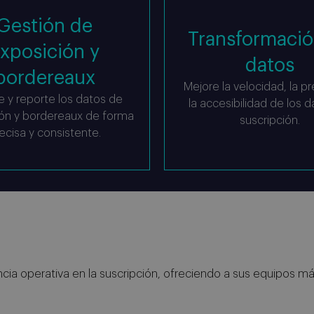
Gestión de
Transformació
xposición y
datos
bordereaux
Mejore la velocidad, la pr
 y reporte los datos de
la accesibilidad de los 
ón y bordereaux de forma
suscripción.
ecisa y consistente.
cia operativa en la suscripción, ofreciendo a sus equipos má