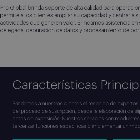
Pro Global brinda soporte de alta calidad para operacio
permite a los clientes ampliar su capacidad y centrar a 
actividades que generen valor. Brindamos asistencia en 
delegada, depuración de datos y procesamiento de bor
Back office de 
Fomentando la excelencia en la suscripción 
Características Princip
Brindamos a nuestros clientes el respaldo de expertos
del proceso de suscripción, desde la elaboración de sl
datos de exposición. Nuestros servicios son modulares y
tercerizar funciones específicas o implementar un mod