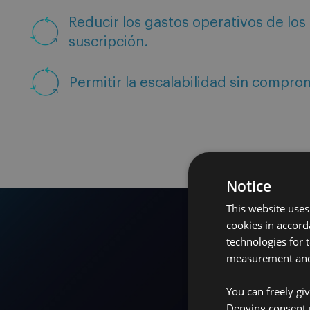
Reducir los gastos operativos de los
suscripción.
Permitir la escalabilidad sin comprom
Notice
This website uses
cookies in accord
technologies for 
measurement and 
You can freely gi
Denying consent 