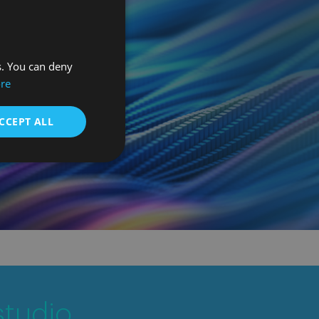
s. You can deny
re
CCEPT ALL
studio