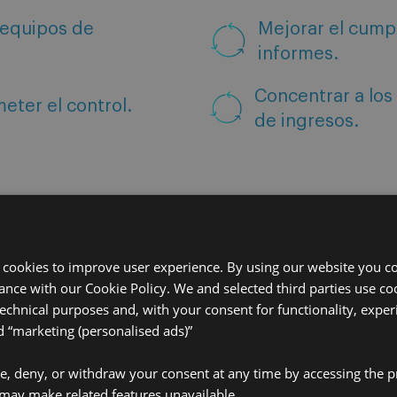
 equipos de
Mejorar el cumpl
informes.
Concentrar a los
eter el control.
de ingresos.
 cookies to improve user experience. By using our website you co
ance with our Cookie Policy. We and selected third parties use coo
technical purposes and, with your consent for functionality, exper
“marketing (personalised ads)”
ve, deny, or withdraw your consent at any time by accessing the p
may make related features unavailable.