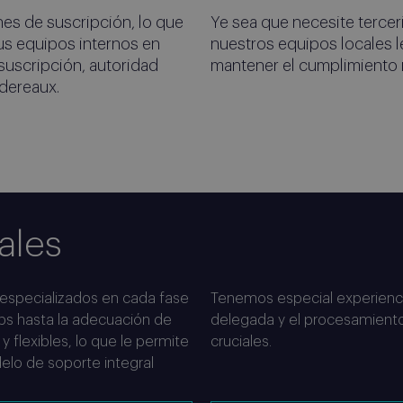
nes de suscripción, lo que
Ye sea que necesite tercer
sus equipos internos en
nuestros equipos locales l
suscripción, autoridad
mantener el cumplimiento no
dereaux.
suscripción
mediante la autoridad delegada y las operaciones
ales
 especializados en cada fase
Tenemos especial experiencia
ips hasta la adecuación de
delegada y el procesamiento 
 flexibles, lo que le permite
cruciales.
elo de soporte integral