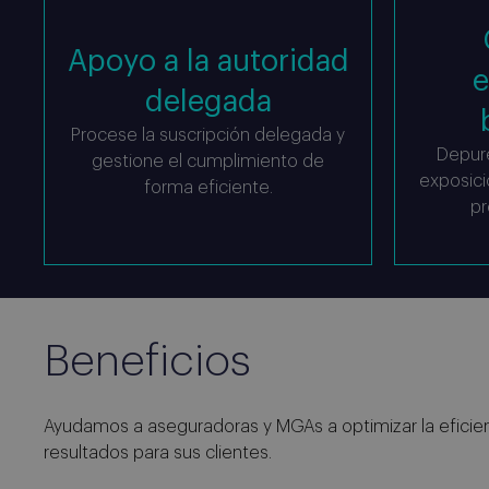
Apoyo a la autoridad
e
delegada
Procese la suscripción delegada y
Depure
gestione el cumplimiento de
exposici
forma eficiente.
pr
Beneficios
Ayudamos a aseguradoras y MGAs a optimizar la eficien
resultados para sus clientes.