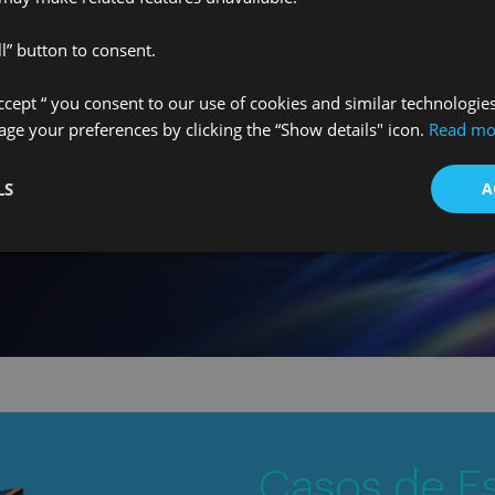
l” button to consent.
 de
 a liberar
Accept “ you consent to our use of cookies and similar technologie
l en tareas
e your preferences by clicking the “Show details" icon.
Read mo
LS
A
Casos de E