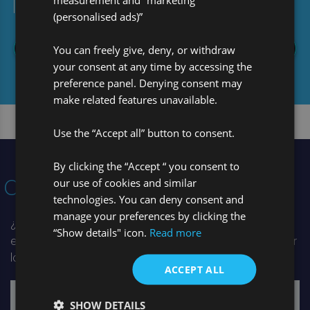
encontrar soluciones.
(personalised ads)”
You can freely give, deny, or withdraw
Leer más
your consent at any time by accessing the
preference panel. Denying consent may
make related features unavailable.
Use the “Accept all” button to consent.
By clicking the “Accept “ you consent to
our use of cookies and similar
Contacto
technologies. You can deny consent and
manage your preferences by clicking the
¿Necesita enfocarse en su negocio y mejorar la
“Show details" icon.
Read more
experiencia de sus clientes? Contactenos para conocer
lo que podemos ofrecerle.
ACCEPT ALL
SHOW DETAILS