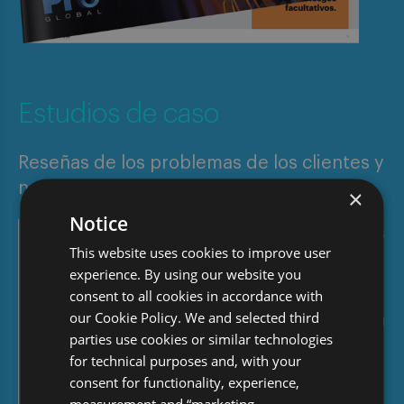
Estudios de caso
Reseñas de los problemas de los clientes y
nuestras soluciones
×
Notice
Descubra cómo nuestros expertos digitales
This website uses cookies to improve user
han ayudado a nuestros clientes globales
experience. By using our website you
en diversas áreas de auditoría. Cada caso
consent to all cookies in accordance with
our Cookie Policy. We and selected third
práctico detalla cómo nuestros expertos en
parties use cookies or similar technologies
la materia han ayudado a los clientes a
for technical purposes and, with your
identificar la causa de sus problemas y a
consent for functionality, experience,
measurement and “marketing