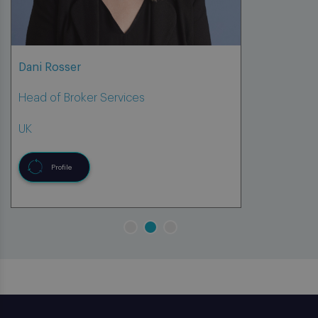
David Payne
Client Manager
UK
Profile