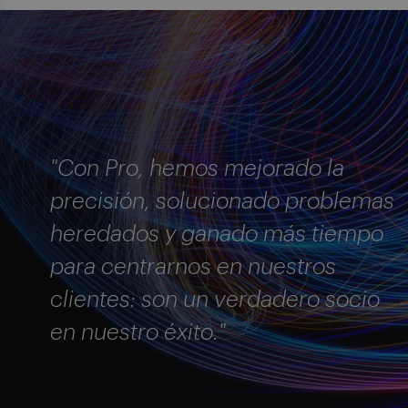
"Con Pro, hemos mejorado la
precisión, solucionado problemas
heredados y ganado más tiempo
para centrarnos en nuestros
clientes: son un verdadero socio
en nuestro éxito."