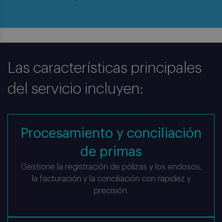
Las características principales
del servicio incluyen:
Procesamiento y conciliación
Servicios para Brokers
de primas
Gestione la registración de pólizas y los endosos,
la facturación y la conciliación con rapidez y
Soporte escalable para brokers en todas las
precisión.
etapas de la prestación técnica y operativa.