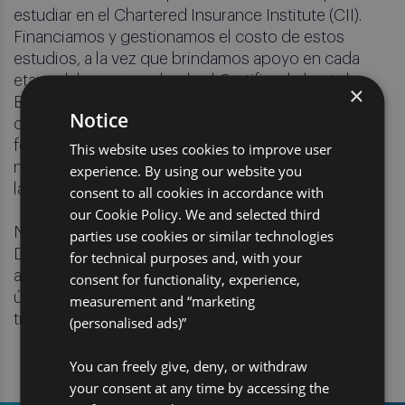
estudiar en el Chartered Insurance Institute (CII).
Financiamos y gestionamos el costo de estos
estudios, a la vez que brindamos apoyo en cada
etapa del proceso, desde el Certificado hasta la
×
Beca (equivalente a un Máster). También
Notice
colaboramos con diversos proveedores de
formación de renombre para desarrollar en
This website uses cookies to improve user
nuestros empleados habilidades personales y
experience. By using our website you
laborales.
consent to all cookies in accordance with
our Cookie Policy. We and selected third
Nuestro equipo interno de Aprendizaje y
parties use cookies or similar technologies
Desarrollo fomenta el desarrollo de los empleados
for technical purposes and, with your
a través de una plataforma de aprendizaje de
consent for functionality, experience,
última generación y un marco profesional claro y
measurement and “marketing
transparente.
(personalised ads)”
You can freely give, deny, or withdraw
your consent at any time by accessing the