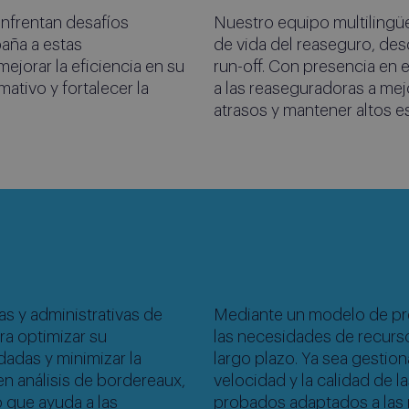
nfrentan desafíos
Nuestro equipo multilingüe 
paña a estas
de vida del reaseguro, des
ejorar la eficiencia en su
run-off. Con presencia en 
tivo y fortalecer la
a las reaseguradoras a mejo
atrasos y mantener altos e
aseguradoras
doras en Latinoamérica
as y administrativas de
Mediante un modelo de pre
ra optimizar su
las necesidades de recurs
adas y minimizar la
largo plazo. Ya sea gestio
en análisis de bordereaux,
velocidad y la calidad de
o que ayuda a las
probados adaptados a las 