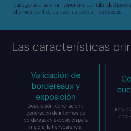
reaseguradoras a mantener una contabilidad preci
informes confiables para las partes interesadas.
Las características pri
Validación de
Co
bordereaux y
cue
exposición
Depuración, conciliación y
Resuelv
generación de informes de
data 
bordereaux y exposición para
mejorar la transparencia.