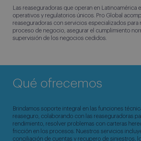
Las reaseguradoras que operan en Latinoamérica e
operativos y regulatorios únicos. Pro Global acom
reaseguradoras con servicios especializados para m
proceso de negocio, asegurar el cumplimiento norma
supervisión de los negocios cedidos.
Servicios a Re
(LatAm)
Qué ofrecemos
Fortaleciendo las operaciones de reasegura
Brindamos soporte integral en las funciones técnic
reaseguro, colaborando con las reaseguradoras pa
rendimiento, resolver problemas con carteras hered
fricción en los procesos. Nuestros servicios incluy
conciliación de cuentas y recupero de siniestros, l