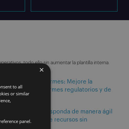
rativos, todo ello sin aumentar la plantilla interna.
×
de los datos e informes: Mejore la
nsent to all
resentación de informes regulatorios y de
kies or similar
ience,
idad operativa: Responda de manera ágil
demanda o falta de recursos sin
reference panel.
alidad.