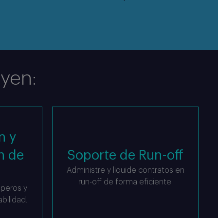
uyen:
n y
n de
Soporte de Run-off
Administre y liquide contratos en
run-off de forma eficiente.
uperos y
bilidad.