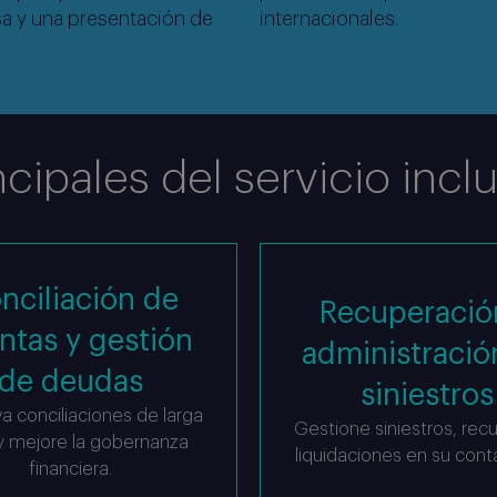
sa y una presentación de
internacionales.
ncipales del servicio incl
nciliación de
Recuperació
ntas y gestión
administració
de deudas
siniestros
a conciliaciones de larga
Gestione siniestros, rec
y mejore la gobernanza
liquidaciones en su conta
financiera.