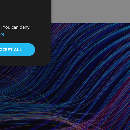
s. You can deny
re
CCEPT ALL