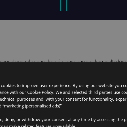
r el control, reducir las pérdidas y mejorar los resultados ope
oblemas antiguos y
Mejore la calidad 
 cookies to improve user experience. By using our website you co
precisión en la p
ance with our Cookie Policy. We and selected third parties use coo
bordereaux.
technical purposes and, with your consent for functionality, exper
“marketing (personalised ads)”
ales: Implemente
Aumente la capac
tivas de los cedentes
ante aumento de 
ve, deny, or withdraw your consent at any time by accessing the p
comprometer la c
may make related features unavailable.