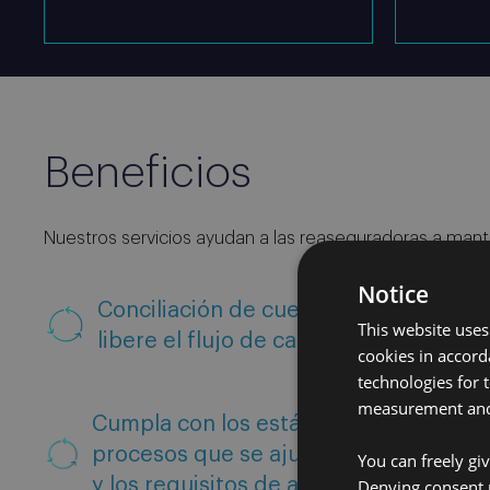
Beneficios
Nuestros servicios ayudan a las reaseguradoras a mantene
Notice
Conciliación de cuentas: Resuelva pr
This website uses
libere el flujo de caja.
cookies in accord
technologies for 
measurement and 
Cumpla con los estándares contractu
procesos que se ajusten a las expecta
You can freely gi
y los requisitos de auditoría.
Denying consent 