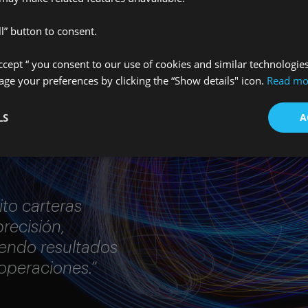
l” button to consent.
Accept “ you consent to our use of cookies and similar technologie
e your preferences by clicking the “Show details" icon.
Read mo
LS
A
to carteras
recisión,
iendo resultados
operaciones.”