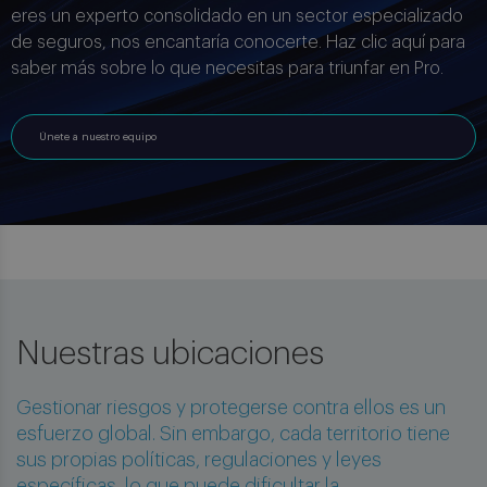
eres un experto consolidado en un sector especializado
de seguros, nos encantaría conocerte. Haz clic aquí para
saber más sobre lo que necesitas para triunfar en Pro.
Únete a nuestro equipo
Nuestras ubicaciones
Gestionar riesgos y protegerse contra ellos es un
esfuerzo global. Sin embargo, cada territorio tiene
sus propias políticas, regulaciones y leyes
específicas, lo que puede dificultar la