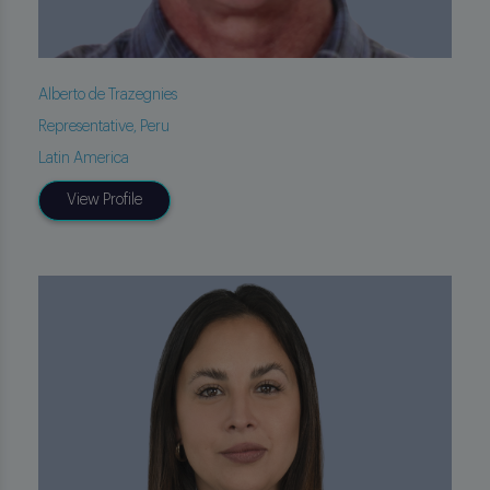
Alberto de Trazegnies
Representative, Peru
Latin America
View Profile