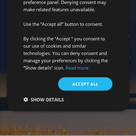
preference panel. Denying consent may
make related features unavailable.
"Son un grupo de personas muy agradables con
el que trabajar, que ofrecen una comunicación
Use the “Accept all” button to consent.
abierta, una actitud proactiva para la resolución
de problemas y una mentalidad extremadamente
By clicking the “Accept “ you consent to
our use of cookies and similar
pragmática en cuanto al diseño de soluciones.”
technologies. You can deny consent and
Jefe de Operaciones de una aseguradora líder en
manage your preferences by clicking the
el mercado.
“Show details" icon.
Read more
ACCEPT ALL
SHOW DETAILS