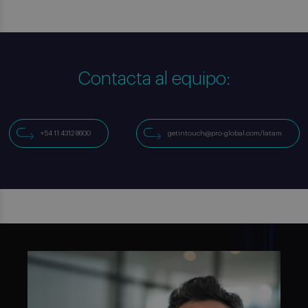
Contacta al equipo:
+54 11 4312 8600
getintouch@pro-global.com/latam