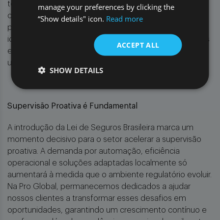
torna-se fundamental. Como resultado, estamos
manage your preferences by clicking the
observando uma crescente demanda por soluções
“Show details" icon.
Read more
personalizadas de auditoria cibernética que ajudem a
identificar possíveis vulnerabilidades, aprimorar defesas
ACCEPT ALL
e fortalecer a segurança contra riscos cibernéticos em
um cenário digital cada vez mais conectado.
SHOW DETAILS
Supervisão Proativa é Fundamental
A introdução da Lei de Seguros Brasileira marca um
momento decisivo para o setor acelerar a supervisão
proativa. A demanda por automação, eficiência
operacional e soluções adaptadas localmente só
aumentará à medida que o ambiente regulatório evoluir.
Na Pro Global, permanecemos dedicados a ajudar
nossos clientes a transformar esses desafios em
oportunidades, garantindo um crescimento contínuo e