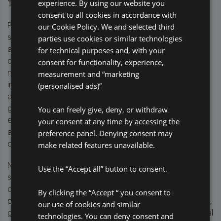
experience. By using our website you
Tecnologia e Inovação
consent to all cookies in accordance with
our Cookie Policy. We and selected third
Paralelamente à reforma regulatória, o mercado de
parties use cookies or similar technologies
seguros brasileiro está passando por um crescimento
for technical purposes and, with your
acelerado em inovação tecnológica. Conforme
consent for functionality, experience,
destacado na Parte 1, mais de 200 insurtechs surgiram
measurement and “marketing
no Brasil nos últimos anos, muitas aproveitando a
(personalised ads)”
inteligência artificial (IA) para aprimorar subscrição,
avaliação de riscos e eficiência operacional. A IA
You can freely give, deny, or withdraw
generativa e ferramentas avançadas de automação,
your consent at any time by accessing the
em particular, estão se mostrando inestimáveis para
preference panel. Denying consent may
ajudar as empresas a atender às exigências de
make related features unavailable.
compliance, especialmente de acordo com o ORSA.
No entanto, a integração de novas tecnologias traz
Use the “Accept all” button to consent.
seus próprios desafios, especialmente no campo da
cibersegurança. À medida que as seguradoras adotam
By clicking the “Accept “ you consent to
processos digitalizados e automação de ponta a ponta,
our use of cookies and similar
garantir a proteção de dados e a segurança operacional
technologies. You can deny consent and