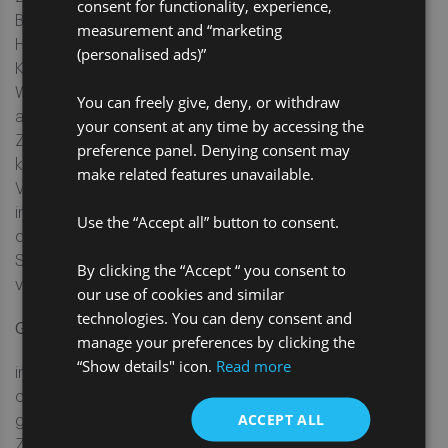
consent for functionality, experience,
Bezugnahme enthält unsere Website möglicherweise
measurement and “marketing
Hyperlinks zu Webseiten Dritter, die außerhalb unserer
(personalised ads)”
Kontrolle liegen. Pro unterstützt nicht den Inhalt dieser
Websites oder die Produkte, Dienstleistungen oder die
You can freely give, deny, or withdraw
anderen Angebote und lehnt jegliche Haftung für Ihren
your consent at any time by accessing the
Zugriff oder Ihre Nutzung dieser Websites ab. Pro gibt
preference panel. Denying consent may
keine Gewährleistungen, Zusicherungen oder
make related features unavailable.
Versprechungen zum Inhalt dieser Websites ab. Es liegt
in Ihrer Verantwortung für die Gültigkeit, den Inhalt und
Use the “Accept all” button to consent.
die Sicherheit einer Website von Dritten zu sorgen und
Sie sollten sich mit den Bedingungen dieser Websites
By clicking the “Accept “ you consent to
vertraut machen, bevor Sie fortfahren.
our use of cookies and similar
technologies. You can deny consent and
Geistiges Eigentum
manage your preferences by clicking the
“Show details" icon.
Read more
in jeglicher Form oder durch irgendwelche Mittel verteilt
oder übermittelt oder zur Erstellung abgeleiteter Werke
ACCEPT ALL
genutzt werden, ohne die vorherige schriftliche
Zustimmung von Pro noch dürfen sie in sonstiger Weise