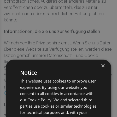
pornographisches, vulgäres oder anderes Material zu
veröffentlichen oder zu übermitteln, das zu einer
zivilrechtlichen oder strafrechtlichen Haftung führen
könnte.
Informationen, die Sie uns zur Verfügung stellen
Wir nehmen Ihre Privatsphäre ernst. Wenn Sie uns Daten
über diese Website zur Verfügung stellen, werden diese
Daten gemäß unserer Datenschutz – und Cookie –
Richtlinie verarbeitet. Bitte vergewissern Sie sich, dass
×
Sie unsere Datenschutz – und Cookie – Richtlinie lesen,
Notice
verstehen und hiermit einverstanden sind, da sie unsere
This website uses cookies to improve user
Verpflichtung und Ihre Rechte in Bezug auf Ihre
experience. By using our website you
personenbezogenen Daten enthält.
Datenschutz- und
consent to all cookies in accordance with
Cookie-Richtlinie
our Cookie Policy. We and selected third
Links von Dritten
parties use cookies or similar technologies
for technical purposes and, with your
Zu Informationszwecken und zur leichteren